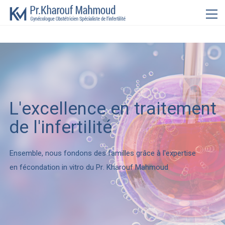
L
'
e
x
c
e
l
l
e
n
c
e
e
n
t
r
a
i
t
e
m
e
n
t
d
e
l
'
i
n
f
e
r
t
i
l
i
t
é
E
n
s
e
m
b
l
e
,
n
o
u
s
f
o
n
d
o
n
s
d
e
s
f
a
m
i
l
l
e
s
g
r
â
c
e
à
l
'
e
x
p
e
r
t
i
s
e
e
n
f
é
c
o
n
d
a
t
i
o
n
i
n
v
i
t
r
o
d
u
P
r
.
K
h
a
r
o
u
f
M
a
h
m
o
u
d